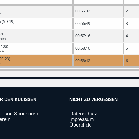
r
00:55:32
2
r
 (SD 19)
00:56:49
3
 20)
00:57:16
4
rders
-103)
00:58:10
5
bcke
SC 23)
00:58:42
6
n
ER DEN KULISSEN
NICHT ZU VERGESSEN
er und Sponsoren
Datenschutz
erein
Impressum
Überblick