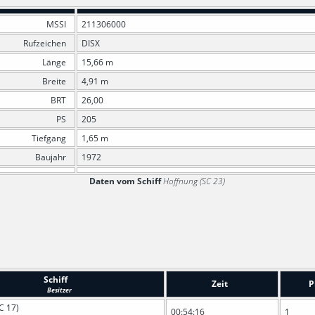
MSSI
211306000
Rufzeichen
DISX
Länge
15,66 m
Breite
4,91 m
BRT
26,00
PS
205
Tiefgang
1,65 m
Baujahr
1972
Daten vom Schiff
Hoffnung (SC 23)
Schiff
Zeit
P
Besitzer
C 17)
00:54:16
1