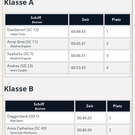
Klasse A
Schiff
Zeit
Platz
Besitzer
Damkerort (SC 12)
00:44:43
1
Stefan Frentz
Anne-Gret (SC 11)
00:45:37
2
Manfred Krippner
Seefuchs (SC 7)
00:46:31
3
Manfred Krippner
Andrea (SD 23)
00:53:33
4
André Claußen
Klasse B
Schiff
Zeit
Platz
Besitzer
Doggerbank (SD 1)
00:49:20
1
Mike Adam
Anna Catharina (SC 43)
00:49:39
2
Gerard-Jan Posthumus