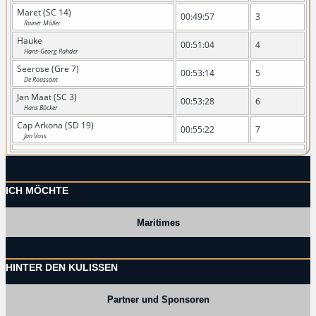
Maret (SC 14)
00:49:57
3
Rainer Möller
Hauke
00:51:04
4
Hans-Georg Rahder
Seerose (Gre 7)
00:53:14
5
De Roussant
Jan Maat (SC 3)
00:53:28
6
Hans Böcker
Cap Arkona (SD 19)
00:55:22
7
Jan Voss
ICH MÖCHTE
Maritimes
HINTER DEN KULISSEN
Partner und Sponsoren