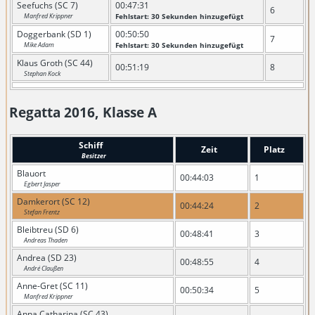
Seefuchs (SC 7)
00:47:31
6
Manfred Krippner
Fehlstart: 30 Sekunden hinzugefügt
Doggerbank (SD 1)
00:50:50
7
Mike Adam
Fehlstart: 30 Sekunden hinzugefügt
Klaus Groth (SC 44)
00:51:19
8
Stephan Kock
Regatta 2016, Klasse A
Schiff
Zeit
Platz
Besitzer
Blauort
00:44:03
1
Egbert Jasper
Damkerort (SC 12)
00:44:24
2
Stefan Frentz
Bleibtreu (SD 6)
00:48:41
3
Andreas Thaden
Andrea (SD 23)
00:48:55
4
André Claußen
Anne-Gret (SC 11)
00:50:34
5
Manfred Krippner
Anna Catharina (SC 43)