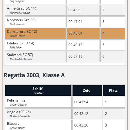
Ralf Krippner
Anne-Gret (SC 11)
00:45:53
2
Manfred Krippner
Nordster (Gre 30)
00:47:04
3
De Roussant
Damkerort (SC 12)
00:48:04
4
Stefan Frentz
Edelweiß (SD 14)
00:49:13
5
Mike Adam
Südwind (SC 57)
00:57:19
6
Manfred Beckmann
Regatta 2003, Klasse A
Schiff
Zeit
Platz
Besitzer
Kehrheim 2
00:41:54
1
Volker Claussen
Angela (SC 26)
00:42:12
2
Norbert Gnewuch
Blauort
00:43:26
3
Egbert Jasper