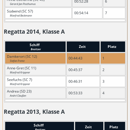
00:52:28
6
Gerard-Jan Posthumus
Südwind (SC 57)
00:54:14
7
Manfred Beckmann
Regatta 2014, Klasse A
Schiff
Zeit
Platz
Besitzer
Damkerort (SC 12)
00:44:43
1
Stefan Frentz
Anne-Gret (SC 11)
00:45:37
2
Manfred Krippner
Seefuchs (SC 7)
00:46:31
3
Manfred Krippner
Andrea (SD 23)
00:53:33
4
André Claußen
Regatta 2013, Klasse A
Schiff
Zeit
Platz
Besitzer