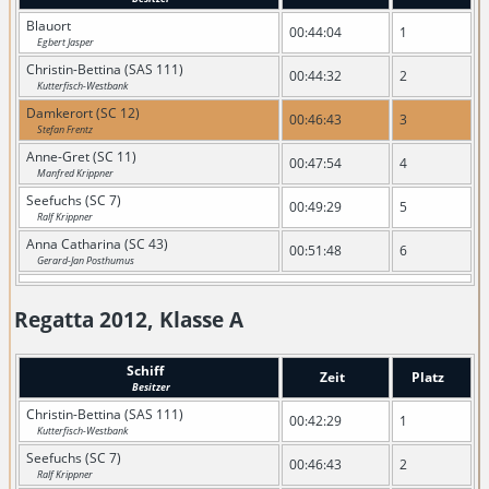
Blauort
00:44:04
1
Egbert Jasper
Christin-Bettina (SAS 111)
00:44:32
2
Kutterfisch-Westbank
Damkerort (SC 12)
00:46:43
3
Stefan Frentz
Anne-Gret (SC 11)
00:47:54
4
Manfred Krippner
Seefuchs (SC 7)
00:49:29
5
Ralf Krippner
Anna Catharina (SC 43)
00:51:48
6
Gerard-Jan Posthumus
Regatta 2012, Klasse A
Schiff
Zeit
Platz
Besitzer
Christin-Bettina (SAS 111)
00:42:29
1
Kutterfisch-Westbank
Seefuchs (SC 7)
00:46:43
2
Ralf Krippner