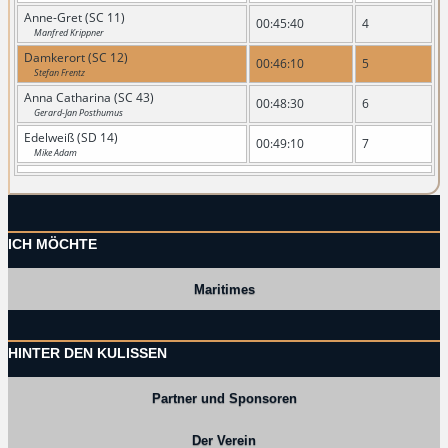
Anne-Gret (SC 11)
00:45:40
4
Manfred Krippner
Damkerort (SC 12)
00:46:10
5
Stefan Frentz
Anna Catharina (SC 43)
00:48:30
6
Gerard-Jan Posthumus
Edelweiß (SD 14)
00:49:10
7
Mike Adam
ICH MÖCHTE
Maritimes
HINTER DEN KULISSEN
Partner und Sponsoren
Der Verein