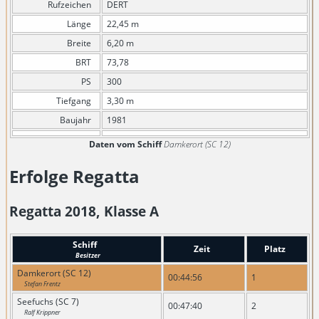
Rufzeichen
DERT
Länge
22,45 m
Breite
6,20 m
BRT
73,78
PS
300
Tiefgang
3,30 m
Baujahr
1981
Daten vom Schiff
Damkerort (SC 12)
Erfolge Regatta
Regatta 2018, Klasse A
Schiff
Zeit
Platz
Besitzer
Damkerort (SC 12)
00:44:56
1
Stefan Frentz
Seefuchs (SC 7)
00:47:40
2
Ralf Krippner