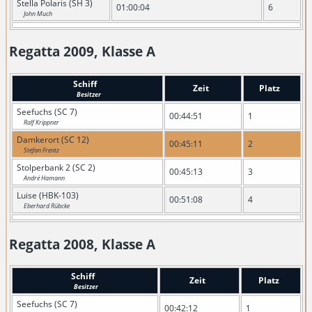
Stella Polaris (SH 3)
01:00:04
6
John Much
Regatta 2009, Klasse A
Schiff
Zeit
Platz
Besitzer
Seefuchs (SC 7)
00:44:51
1
Ralf Krippner
Damkerort (SC 12)
00:45:11
2
Stefan Frentz
Stolperbank 2 (SC 2)
00:45:13
3
André Hamann
Luise (HBK-103)
00:51:08
4
Eberhard Rübcke
Regatta 2008, Klasse A
Schiff
Zeit
Platz
Besitzer
Seefuchs (SC 7)
00:42:12
1