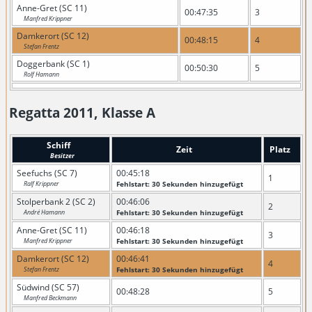
Anne-Gret (SC 11)
00:47:35
3
Manfred Krippner
Damkerort (SC 12)
00:48:15
4
Stefan Frentz
Doggerbank (SC 1)
00:50:30
5
Rolf Hamann
Regatta 2011, Klasse A
Schiff
Zeit
Platz
Besitzer
Seefuchs (SC 7)
00:45:18
1
Ralf Krippner
Fehlstart: 30 Sekunden hinzugefügt
Stolperbank 2 (SC 2)
00:46:06
2
André Hamann
Fehlstart: 30 Sekunden hinzugefügt
Anne-Gret (SC 11)
00:46:18
3
Manfred Krippner
Fehlstart: 30 Sekunden hinzugefügt
Damkerort (SC 12)
00:46:41
4
Stefan Frentz
Fehlstart: 30 Sekunden hinzugefügt
Südwind (SC 57)
00:48:28
5
Manfred Beckmann