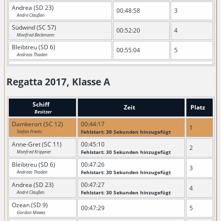
Andrea (SD 23)
00:48:58
3
André Claußen
Südwind (SC 57)
00:52:20
4
Manfred Beckmann
Bleibtreu (SD 6)
00:55:04
5
Andreas Thaden
Regatta 2017, Klasse A
Schiff
Zeit
Platz
Besitzer
Damkerort (SC 12)
00:44:17
1
Stefan Frentz
Fehlstart: 30 Sekunden hinzugefügt
Anne-Gret (SC 11)
00:45:10
2
Manfred Krippner
Fehlstart: 30 Sekunden hinzugefügt
Bleibtreu (SD 6)
00:47:26
3
Andreas Thaden
Fehlstart: 30 Sekunden hinzugefügt
Andrea (SD 23)
00:47:27
4
André Claußen
Fehlstart: 30 Sekunden hinzugefügt
Ozean (SD 9)
00:47:29
5
Gordon Mewes