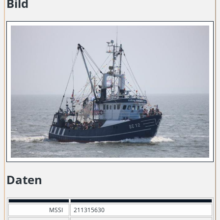
Bild
Daten
MSSI
211315630